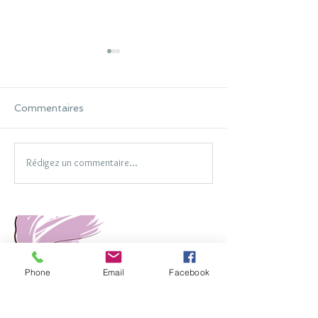
Commentaires
Rédigez un commentaire...
LES
Tendances bijo
INTERCHANGEABLES
automne hiver
2021
Phone
Email
Facebook